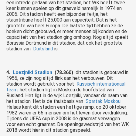
een intrede gedaan van het stadion, het WK heeft twee
keer kunnen spelen op dit grasveld namelijk in 1974 en
2006. Dit stadion heeft een bijzonder feitje, het
staantribune heeft 25.000 aan capaciteit.
Dat is het
grootste van heel Europa.
De laatste tijd hebben ze de
hoeken dicht gebouwd, er meer mensen bij konden en de
capaciteit van het stadion ging omhoog.
Nog altijd speelt
Borussia Dortmund in dit stadion, dat ook het grootste
stadion van
Duitsland
is.
4.
Loezjniki Stadion
(78.360)
dit stadion is gebouwd in
1956, ze zijn nog altijd flink aan het verbouwen.
Dit
stadion wordt gebruikt voor het
Russisch internationaal
team,
het stadion ligt in Moskou de hoofdstad van
Rusland.
Het ligt in de wijk Loezjniki, vandaar de naam van
het stadion.
Het is de thuisbasis van
Spartak Moskou
.
Helaas kent dit stadion een heftige ramp, op 20 oktober
1982 waren er 66 mensen om het leven door verdrukking.
Tijdens de UEFA cup in 2008 is de grasmat vervangen
voor een echt grasmat.
De openingswedstrijd van het WK
2018 wordt hier in dit stadion gespeeld.