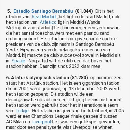
5.
Estadio Santiago Bernabéu
(81.044)
Dit is het
stadion van
Real Madrid
, het ligt in de stad Madrid, ook
het stadion van
Atletico
ligt in Madrid (Wanda
Metropolitano stadion) het had vroeger een verbouwing
die het aantal toeschouwers met een paar duizend
omhoog schoot.
Het stadion is uitgave naar de oud ex-
president van de club, zijn naam is Santiago Bernabéu
Yeste.
Hij was een van de belangrijkste mensen van
Madrid, hij maakte de club succesvol zowel in Madrid als
in
Spanje
.
Nog altijd wilt de club een dak boven het
stadion hebben.
Daar zijn sinds 2022 klaar mee.
6. Atatürk olympisch stadion (81.283)
op nummer zes
staat het Atatürk stadion.
Het is een gigantisch stadion
dat in 2001 werd gebouwd, op 13 december 2002 werd
het stadion geopend.
Dit stadion wilde een
desorganisatie op zich nemen.
Dit ging helaas niet omdat
het stadion werd gebruikt door het internationale team
van
Turkije
.
Het stadion is gevestigd in Istanboel, in 2005
werd er een Champions League finale gespeeld tussen
AC Milan en
Liverpool
het was een gelijkspel geworden,
maar door een penaltyserie wist Liverpool te winnen.