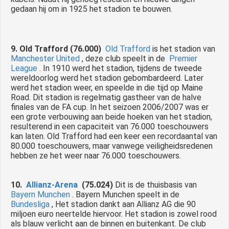
gedaan hij om in 1925 het stadion te bouwen.
9. Old Trafford (76.000)
Old Trafford
is het stadion van
Manchester United
, deze club speelt in de
Premier
League
.
In 1910 werd het stadion, tijdens de tweede
wereldoorlog werd het stadion gebombardeerd.
Later
werd het stadion weer, en speelde in die tijd op Maine
Road.
Dit stadion is regelmatig gastheer van de halve
finales van de FA cup.
In het seizoen 2006/2007 was er
een grote verbouwing aan beide hoeken van het stadion,
resulterend in een capaciteit van 76.000 toeschouwers
kan laten.
Old Trafford had een keer een recordaantal van
80.000 toeschouwers, maar vanwege veiligheidsredenen
hebben ze het weer naar 76.000 toeschouwers.
10.
Allianz-Arena
(75.024)
Dit is de thuisbasis van
Bayern Munchen
.
Bayern Munchen speelt in de
Bundesliga
, Het stadion dankt aan Allianz AG die 90
miljoen euro neertelde hiervoor.
Het stadion is zowel rood
als blauw verlicht aan de binnen en buitenkant.
De club