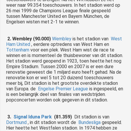
weer naar 99.354 toeschouwers.
In het stadion werd op
26 mei 1999 de Champions League finale gespeeld
tussen Manchester United en Bayern München, de
Engelsen wisten met 2-1 te winnen.
2. Wembley (90.000)
Wembley
is het stadion van
West
Ham United
, eerdere optredens van West Ham en
Tottenham
voor een plek.
West Ham wist de race te
winnen en is momenteel de thuisbewoner van dit stadion.
Het stadion werd geopend in 1923, toen heette het nog
Empire Stadium.
Tussen 2000 en 2007 is er een dure
renovatie geweest die 1 miljard euro heeft gehad.
Na de
renovatie kon er wel 5 tot 20 duizend toeschouwers
meer bij, Dit stadion is het grootste overdekte stadion
van Europa.
de
Engelse Premier League
is ingespeeld, en
is een belangrijk deel van finales van wedstrijden.
popconcerten worden ook gegeven in dit stadion.
3.
Signal Iduna Park
(81.359)
Dit stadion is van
Dortmund
, in dit stadion wordt de
Bundesliga
gespeeld.
Hier heette het Westfalen stadion.
In 1974 hebben ze