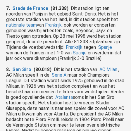
7.
Stade de France
(81.338)
Dit stadion ligt ten
noorden van Parijs in het gebied Saint-Denis.
Het is het
grootste stadion van het land, in dit stadion speelt het
nationale team
van
Frankrijk
, ook worden er concerten
gehouden waarbij artiesten zoals, Beyoncé, JayZ en
Tiesto gaan optreden.
Op 28 mei 1998 werd het stadion
geopend, door de president.
Alle 81.338 zitplaatsen zijn.
Tijdens de voetbalwedstrijd
Frankrijk
tegen
Spanje
wonnen de Fransen met 1-0 van
Spanje
en werden in dat
jaar ook wereldkampioen (Frankrijk 3-0 Brazilië).
8.
San Siro
(80.018)
Dit is het stadion van
AC Milan
,
AC Milan speelt in de
Serie A
maar ook Champions
League.
Dit stadion wordt sinds 1925 gebouwd in de stad
Milaan, in 1926 was het stadion compleet en was het
beschikbaar om mensen te laten voor wedstrijden.
Verder
is goed opvallende dat
Atalanta
soms in het San Siro
stadion speelt.
Het stadion heette vroeger Stadio
Giuseppe, deze naam is naar een speler die zowel voor AC
Milan uitkwam als voor Atanta.
De president die AC Milan
bedacht hete Piero Pirelli, reisde in 1904 Piero Pirelli naar
de Verenigde Staten om meer te leren over elektrische
kabels.
Nadat hij genoeg research en nieuwe dingen