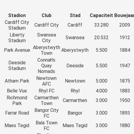
Stadion
Club
Stad
Capaciteit
Bouwjaa
Cardiff City
Cardiff City
Cardiff
33.280
2009
Stadium
Liberty
Swansea
Swansea
20.532
1912
Stadium
City
Aberystwyth
Park Avenue
Aberystwyth
5.500
1884
Town
Connah's
Deeside
Quay
Deeside
5.500
1947
Stadium
Nomads
Newtown
Atham Park
Newtown
5.000
1875
AFC
Belle Vue
Rhyl FC
Rhyl
4.000
1883
Richmond
Carmarthen
Carmarthen
3.000
1950
Park
Town
Bangor City
Farrar Road
Bangor
3.000
1893
FC
Bala Town
Maes Tegid
Maes Tegid
3.000
1880
FC