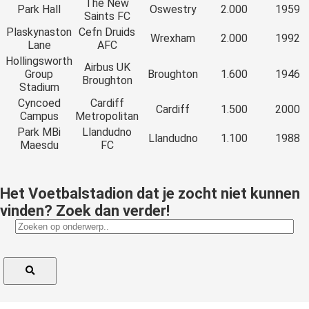
The New
Park Hall
Oswestry
2.000
1959
Saints FC
Plaskynaston
Cefn Druids
Wrexham
2.000
1992
Lane
AFC
Hollingsworth
Airbus UK
Group
Broughton
1.600
1946
Broughton
Stadium
Cyncoed
Cardiff
Cardiff
1.500
2000
Campus
Metropolitan
Park MBi
Llandudno
Llandudno
1.100
1988
Maesdu
FC
Het Voetbalstadion dat je zocht niet kunnen
vinden? Zoek dan verder!