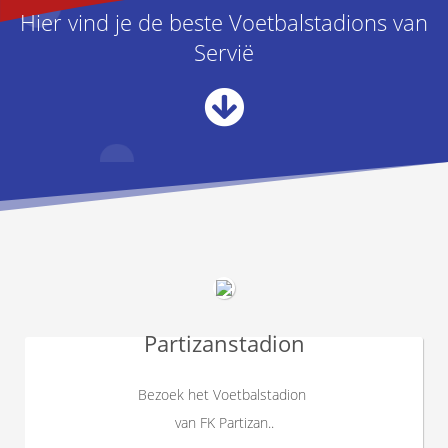
Hier vind je de beste Voetbalstadions van
Servië
Partizanstadion
Bezoek het Voetbalstadion
van FK Partizan..