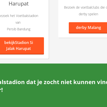
Harupat
Bezoek de voetbalclubs die 
derby spelen
ezoek het Voetbalstadion
van
derby Malang
Persib Bandung
bekijk
Stadion Si
Jalak Harupat
lstadion dat je zocht niet kunnen vi
!