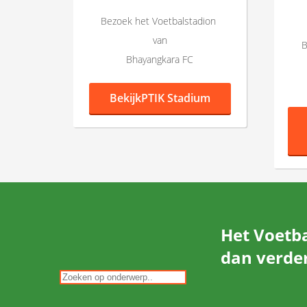
Bezoek het Voetbalstadion
van
B
Bhayangkara FC
Bekijk
PTIK Stadium
Het Voetba
dan verder