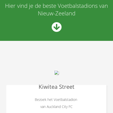
Hier vind je de beste Voetbalstadions van
Nieuw-Zeeland
Kiwitea Street
Bezoek het Voetbalstadion
van Auckland City FC