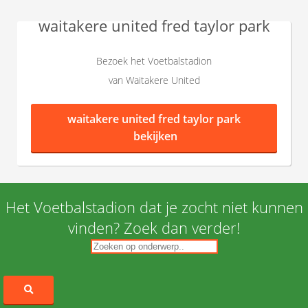
waitakere united fred taylor park
Bezoek het Voetbalstadion
van Waitakere United
waitakere united fred taylor park
bekijken
Het Voetbalstadion dat je zocht niet kunnen
vinden? Zoek dan verder!