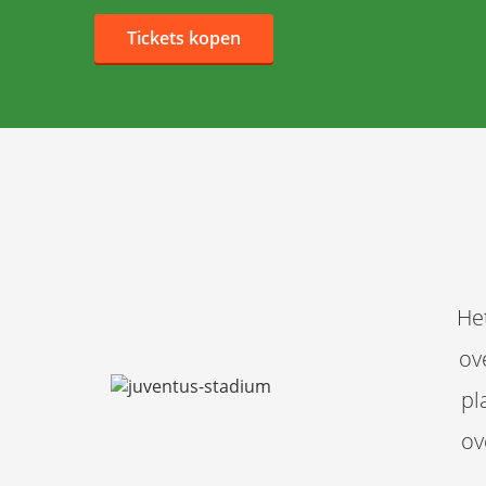
Tickets kopen
He
ov
pl
ov