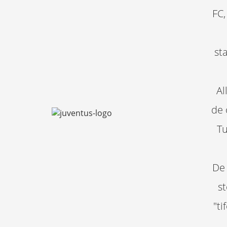
FC,
st
Al
de 
Tu
De 
s
"ti