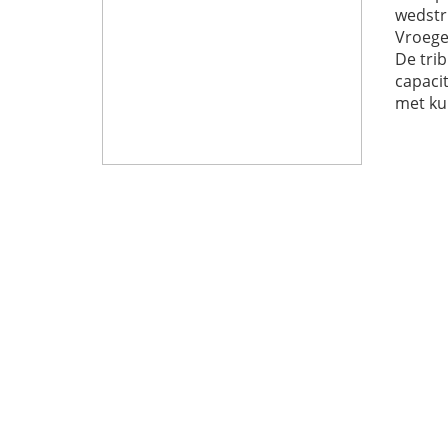
wedstr
Vroege
De tri
capacit
met ku