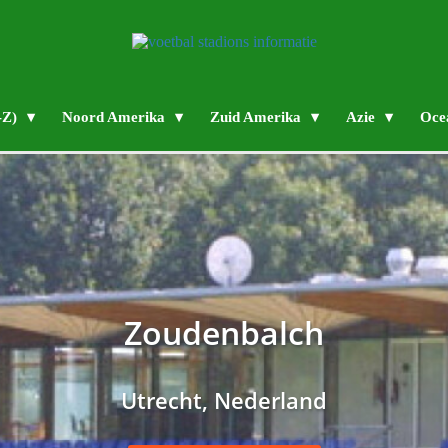
-Z)
Noord Amerika
Zuid Amerika
Azie
Oce
Zoudenbalch
Utrecht, Nederland