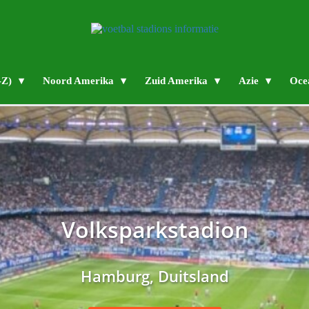
-Z)
Noord Amerika
Zuid Amerika
Azie
Oce
Volksparkstadion
Hamburg, Duitsland