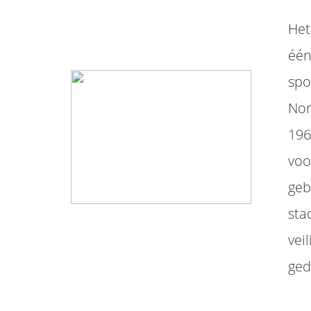
Het
één
spo
Nor
196
voo
geb
sta
vei
ged