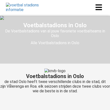
Voetbalstadions in Oslo
De Voetbalstadions van al jouw favoriete voetbalteams in
Oslo
Alle
Voetbalstadions in Oslo
Voetbalstadions in Oslo
de stad Oslo heeft twee verschillende clubs in de stad, dit
zijn Vålerenga en Roa. elk seizoen strijden deze twee clubs voor
wie de beste is in de stad.