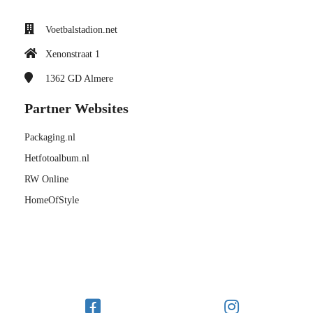
Voetbalstadion.net
Xenonstraat 1
1362 GD
Almere
Partner Websites
Packaging.nl
Hetfotoalbum.nl
RW Online
HomeOfStyle