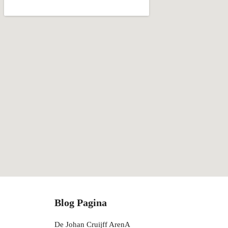
Blog Pagina
De Johan Cruijff ArenA