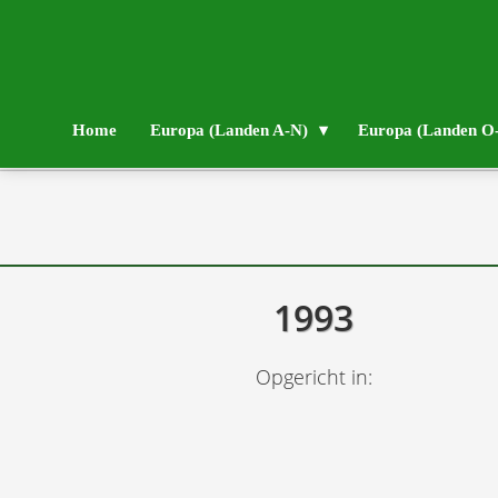
Home
Europa (Landen A-N)
Europa (Landen O
1993
Opgericht in: