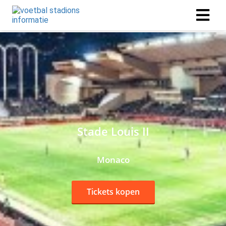
Stade Louis II
Monaco
Tickets kopen