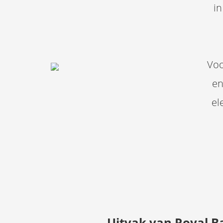
in
Voo
en
el
Uitvak van Royal 