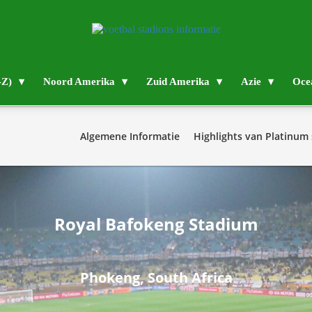
-Z)
Noord Amerika
Zuid Amerika
Azie
Oce
Algemene Informatie
Highlights van Platinum 
Royal Bafokeng Stadium
Phokeng, South Africa