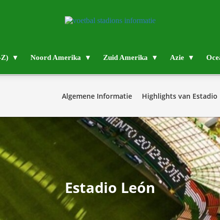
-Z)
Noord Amerika
Zuid Amerika
Azie
Oce
Algemene Informatie
Highlights van
Estadio
Estadio León