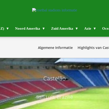
-Z)
Noord Amerika
Zuid Amerika
Azie
Oce
Algemene Informatie
Highlights van Cas
Castelão
San Luis, Brazilië