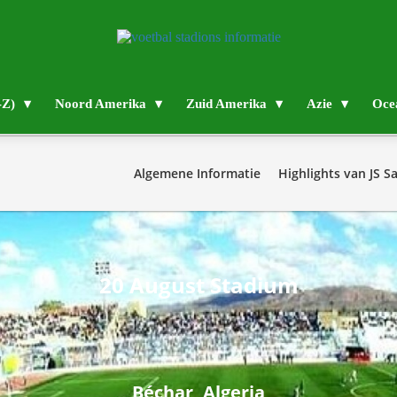
-Z)
Noord Amerika
Zuid Amerika
Azie
Oce
Algemene Informatie
Highlights van JS S
20 August Stadium
Béchar, Algeria